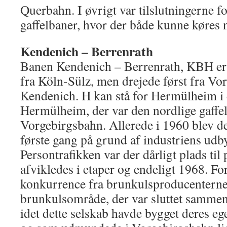
Querbahn. I øvrigt var tilslutningerne f
gaffelbaner, hvor der både kunne køres
Kendenich – Berrenrath
Banen Kendenich – Berrenrath, KBH er
fra Köln-Sülz, men drejede først fra Vo
Kendenich. H kan stå for Hermülheim i
Hermülheim, der var den nordlige gaffel
Vorgebirgsbahn. Allerede i 1960 blev d
første gang på grund af industriens udb
Persontrafikken var der dårligt plads til
afvikledes i etaper og endeligt 1968. F
konkurrence fra brunkulsproducenterne 
brunkulsområde, der var sluttet sammen t
idet dette selskab havde bygget deres eg