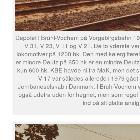
Depotet i Brühl-Vochem på Vorgebirgsbahn 19
V 31, V 23, V 11 og V 21. De to yderste ven
lokomotiver på 1200 hk. Den med kølergitteret 
er mindre Deutz på 650 hk er en mindre Deu
kun 600 hk. KBE havde ni fra MaK, men det satte
V 17 var således allerede i 1979 gået 
Jernbaneselskab i Danmark. I Brüh-Vochem va
også udefra uden for hegnet, men som regel
ind på sit glatte ansigt