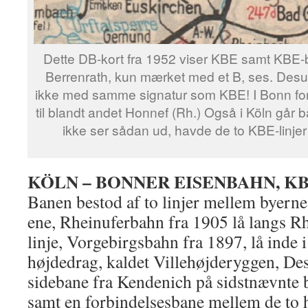
Dette DB-kort fra 1952 viser KBE samt KBE-
Berrenrath, kun mærket med et B, ses. Des
ikke med samme signatur som KBE! I Bonn for
til blandt andet Honnef (Rh.) Også i Köln går 
ikke ser sådan ud, havde de to KBE-linjer 
KÖLN – BONNER EISENBAHN, K
Banen bestod af to linjer mellem byern
ene, Rheinuferbahn fra 1905 lå langs R
linje, Vorgebirgsbahn fra 1897, lå inde i
højdedrag, kaldet Villehøjderyggen, De
sidebane fra Kendenich på sidstnævnte b
samt en forbindelsesbane mellem de to h