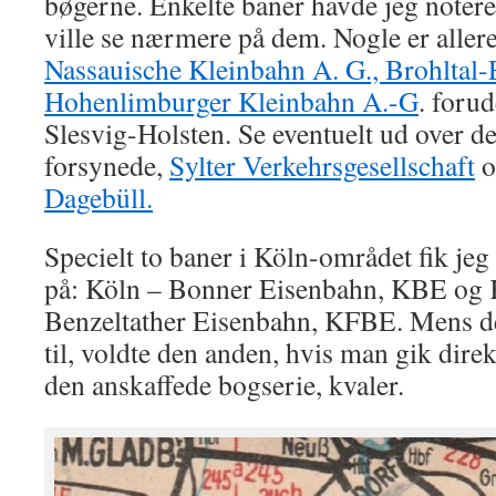
bøgerne. Enkelte baner havde jeg notere
ville se nærmere på dem. Nogle er aller
Nassauische Kleinbahn A. G., Brohlta
Hohenlimburger Kleinbahn A.-G
. foru
Slesvig-Holsten. Se eventuelt ud over de
forsynede,
Sylter Verkehrsgesellschaft
o
Dagebüll.
Specielt to baner i Köln-området fik jeg 
på: Köln – Bonner Eisenbahn, KBE og 
Benzeltather Eisenbahn, KFBE. Mens den 
til, voldte den anden, hvis man gik direk
den anskaffede bogserie, kvaler.