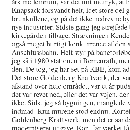
års mellemrum, var det mit indtryk, at 
Knapsack forsvandt helt, idet store del 
brunkullene, og på det ikke nedrevne by
nye industrier. Sidste gang jeg strejfede
kirkegården tilbage. Strækningen Kende
også meget hurtigt konkurrence af den s
Anschlussbahn. Helt styr på baneforløbe
jeg så i 1980 stationen i Berrenrath, men
den. De tog, jeg har set på KBE, kom a
Det store Goldenberg Kraftværk, der var
afstand over hele området, var et år pud
det var revet ned, eller det var vejen, der
ikke. Sidst jeg så bygningen, manglede 
indmad. Kun murene stod endnu. Kortet 
Goldenberg Kraftværk, men det er sands
moderniseret udgave. Kort før værket lå