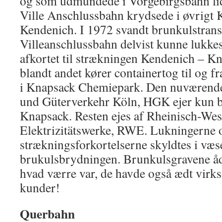
og som udmundede i Vorgebirgsbahn lid
Ville Anschlussbahn krydsede i øvrigt 
Kendenich. I 1972 svandt brunkulstrans
Villeanschlussbahn delvist kunne lukke
afkortet til strækningen Kendenich – Kn
blandt andet kører containertog til og f
i Knapsack Chemiepark. Den nuværende
und Güterverkehr Köln, HGK ejer kun ban
Knapsack. Resten ejes af Rheinisch-Wes
Elektrizitätswerke, RWE. Lukningerne 
strækningsforkortelserne skyldtes i væs
brukulsbrydningen. Brunkulsgravene åd
hvad værre var, de havde også ædt vir
kunder!
Querbahn