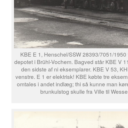
KBE E 1, Henschel/SSW 28393/7051/1950 t
depotet i Brühl-Vochem. Bagved står KBE V 
den sidste af ni eksemplarer. KBE V 53, KH
venstre. E 1 er elektrisk! KBE købte tre eksem
omtales i andet indlæg; thi så kunne man køre
brunkulstog skulle fra Ville til Wess