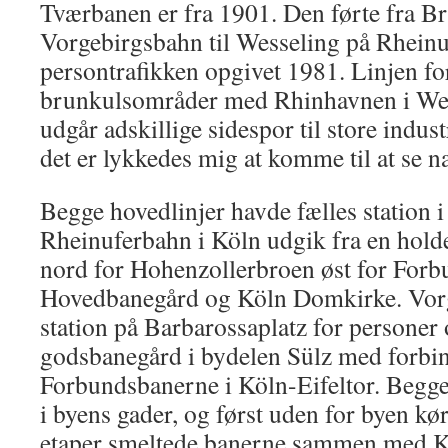
Tværbanen er fra 1901. Den førte fra B
Vorgebirgsbahn til Wesseling på Rheinu
persontrafikken opgivet 1981. Linjen fo
brunkulsområder med Rhinhavnen i Wes
udgår adskillige sidespor til store indu
det er lykkedes mig at komme til at se 
Begge hovedlinjer havde fælles station 
Rheinuferbahn i Köln udgik fra en hold
nord for Hohenzollerbroen øst for For
Hovedbanegård og Köln Domkirke. Vor
station på Barbarossaplatz for personer 
godsbanegård i bydelen Sülz med forbind
Forbundsbanerne i Köln-Eifeltor. Begge 
i byens gader, og først uden for byen kør
etaper smeltede banerne sammen med Kö