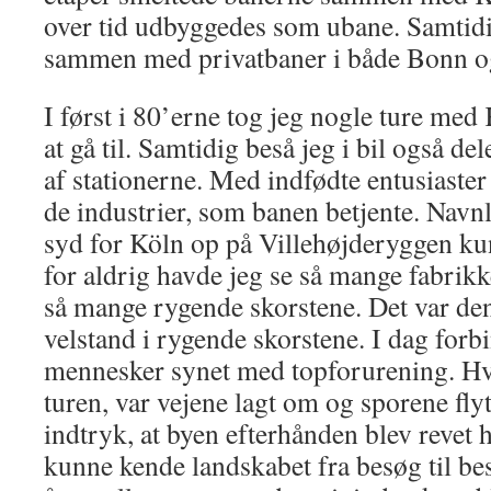
over tid udbyggedes som ubane. Samtidi
sammen med privatbaner i både Bonn o
I først i 80’erne tog jeg nogle ture med
at gå til. Samtidig beså jeg i bil også de
af stationerne. Med indfødte entusiaster
de industrier, som banen betjente. Navn
syd for Köln op på Villehøjderyggen ku
for aldrig havde jeg se så mange fabrikk
så mange rygende skorstene. Det var d
velstand i rygende skorstene. I dag for
mennesker synet med topforurening. Hv
turen, var vejene lagt om og sporene flyt
indtryk, at byen efterhånden blev revet h
kunne kende landskabet fra besøg til be